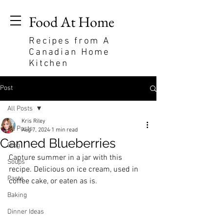
Food At Home
Recipes from A
Canadian Home
Kitchen
Post
All Posts
Kris Riley
All Posts
Aug 7, 2024
1 min read
Canned Blueberries
Blog
Capture summer in a jar with this 
Soups
recipe. Delicious on ice cream, used in 
Pasta
coffee cake, or eaten as is.
Baking
Dinner Ideas