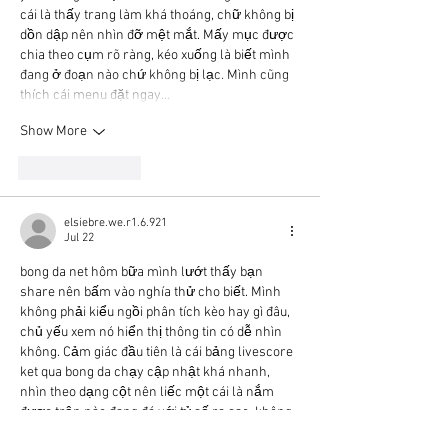
cái là thấy trang làm khá thoáng, chữ không bị 
dồn dập nên nhìn đỡ mệt mắt. Mấy mục được 
chia theo cụm rõ ràng, kéo xuống là biết mình 
đang ở đoạn nào chứ không bị lạc. Mình cũng 
thích cái menu đặt ngay…
Show More
Like
Reply
elsiebre.we.r1.6.921
Jul 22
bong da net
 hôm bữa mình lướt thấy bạn 
share nên bấm vào nghía thử cho biết. Mình 
không phải kiểu ngồi phân tích kèo hay gì đâu, 
chủ yếu xem nó hiển thị thông tin có dễ nhìn 
không. Cảm giác đầu tiên là cái bảng livescore 
ket qua bong da chạy cập nhật khá nhanh, 
nhìn theo dạng cột nên liếc một cái là nắm 
được trận nào đang đá với tỷ số ra sao, không 
bị loạn…