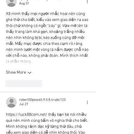
Aug 01
X8
 mình thấy mọi người nhắc hoài nên cũng 
ghé thử cho biết, kiểu vào xem giao diện ra sao 
thôi chứ không có ngồi “cày” gì. Vừa mở lên là 
thấy trang làm khá gọn, khoảng trắng nhiều 
nên nhìn không bị bí, kéo xuống cũng đỡ mỏi 
mắt. Mấy mục được chia theo cụm rõ ràng 
nên mình lướt một vòng là nắm được chỗ nào 
với chỗ nào, không phải đoán. Mình thích nhất 
là phần thông…
Show More
Like
Reply
robert50powell.9.5.8.4+abc123
Jul 27
https://luck88com.net/
 thấy bạn bè nói nhiều 
quá nên mình cũng bấm vô nghía thử cho biết. 
Mình không rảnh đọc kỹ từng thứ đâu, chủ 
yếu xem giao diện có dễ nhìn không thôi. Vào 