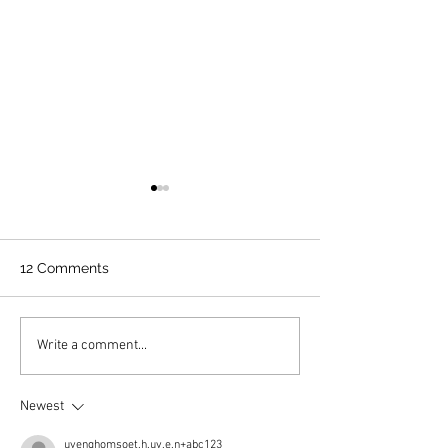
12 Comments
Country Fried Steak
Finnish Pancake
Write a comment...
Style
Newest
uyenghomsoet.h.uy.e.n+abc123